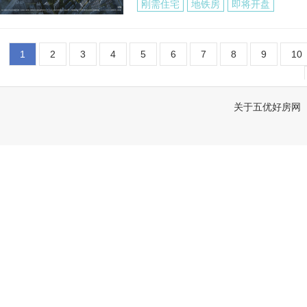
刚需住宅
地铁房
即将开盘
1
2
3
4
5
6
7
8
9
10
关于五优好房网