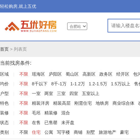
轻松购房,就上五优
首页
>
列表页
当前找房条件:
区域
|
不限
瑶海区
庐阳区
蜀山区
高新区
政务区
经开区
包
均价
|
不限
8千以下
8千-1万
1-1.2万
1.2-1.5万
1.5万以上
售
户型
|
不限
一室
两室
三室
四室
五室以上
特色
|
不限
精装洋房
精装高层
刚需住宅
地铁房
商业综合体
装修
|
不限
毛坯
精装修
混合
状态
|
不限
在售
已售罄
未开盘
类别
|
不限
住宅
公寓
写字楼
商铺
别墅
旅游地产
豪宅