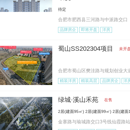
待定
合肥市肥西县三河路与中派路交口
品牌房企
即将开盘
洋房
蜀山SS202304项目
未开
合肥市蜀山区樊洼路与规划创业大
精装洋房
精装高层
品牌房企
洋
绿城·溪山禾苑
在售
2居(建面95㎡) 2居(建面99㎡) 2居(建面1
金寨路与瑜城路交口3号线仙霞路