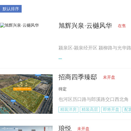
默认排序
旭辉兴泉·云樾风华
在售
颍泉区-颍泉经开区 颍柳路与光华
招商四季臻邸
未开盘
待定
包河区历口路与郎溪路交口西北角
精装洋房
精装高层
即将开盘
配
琅悦
未开盘